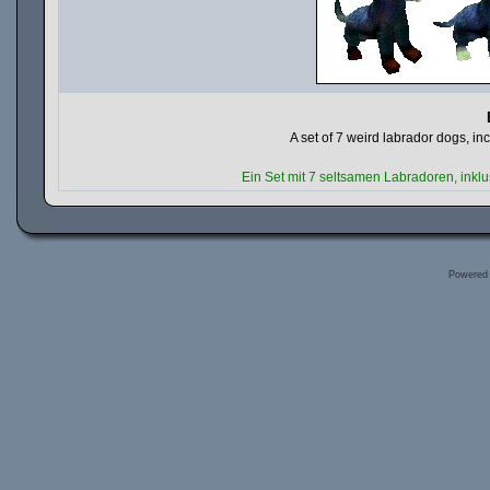
A set of 7 weird labrador dogs, i
Ein Set mit 7 seltsamen Labradoren, ink
Powered