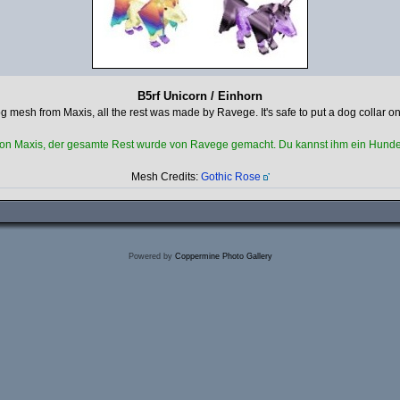
B5rf Unicorn / Einhorn
dog mesh from Maxis, all the rest was made by Ravege. It's safe to put a dog collar on 
h von Maxis, der gesamte Rest wurde von Ravege gemacht. Du kannst ihm ein Hundeh
Mesh Credits:
Gothic Rose
Powered by
Coppermine Photo Gallery