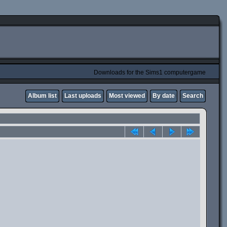
Downloads for the Sims1 computergame
Album list
Last uploads
Most viewed
By date
Search