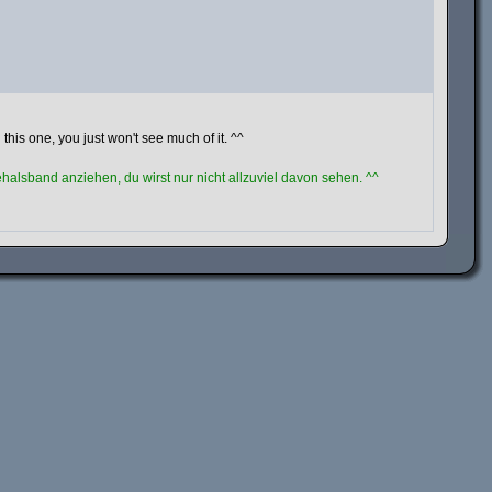
this one, you just won't see much of it. ^^
alsband anziehen, du wirst nur nicht allzuviel davon sehen. ^^