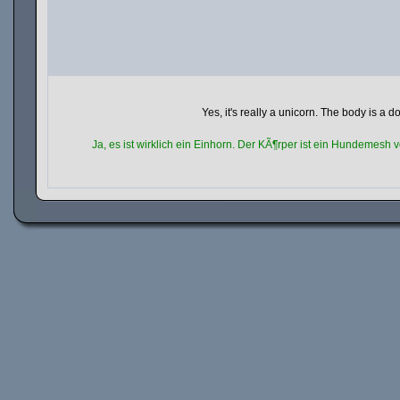
Yes, it's really a unicorn. The body is a 
Ja, es ist wirklich ein Einhorn. Der KÃ¶rper ist ein Hundemes